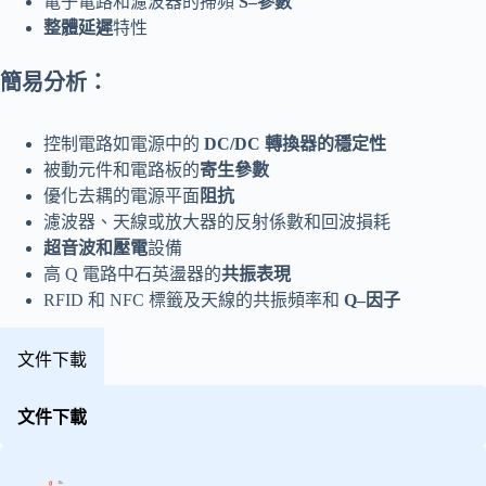
電子電路和濾波器的掃頻
S
–
參數
整體
延遲
特性
簡易分析：
控制電路如電源中的
DC/DC 轉換器的穩定性
被動元件和電路板的
寄生參數
優化去耦的電源平面
阻抗
濾波器、天線或放大器的反射係數和回波損耗
超
音
波和壓電
設備
高 Q 電路中石英盪器的
共振
表現
RFID 和 NFC 標籤及天線的共振頻率和
Q
–
因子
文件下載
文件下載