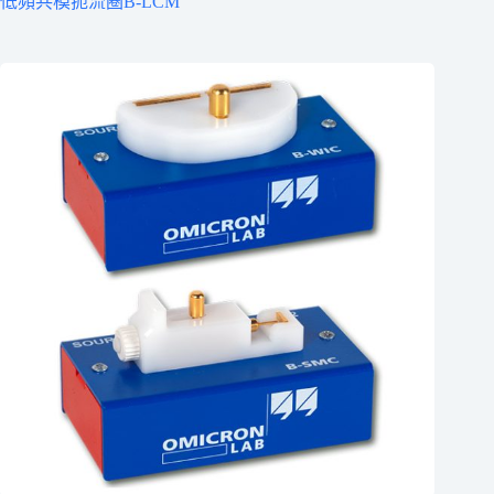
低頻共模扼流圈B-LCM