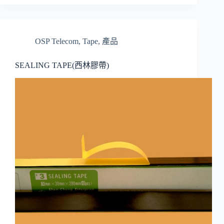
OSP Telecom
,
Tape
,
產品
SEALING TAPE(西林膠帶)