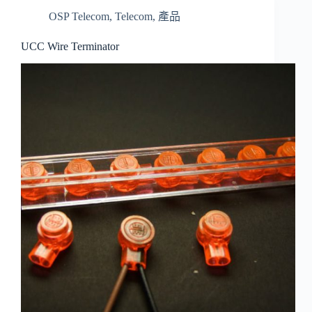
OSP Telecom
,
Telecom
,
產品
UCC Wire Terminator