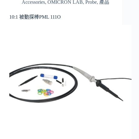
Accessories
,
OMICRON LAB
,
Probe
,
產品
10:1 被動探棒PML 111O