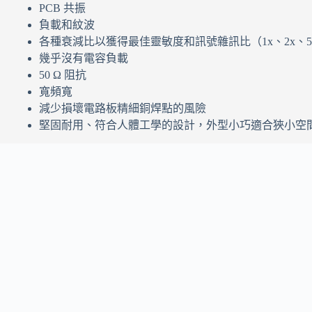
PCB 共振
負載和紋波
各種衰減比以獲得最佳靈敏度和訊號雜訊比（1x、2x、5x 
幾乎沒有電容負載
50 Ω 阻抗
寬頻寬
減少損壞電路板精細銅焊點的風險
堅固耐用、符合人體工學的設計，外型小巧適合狹小空