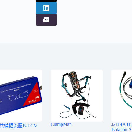
ClampMan
J2114A H
共模扼流圈B-LCM
Isolation A