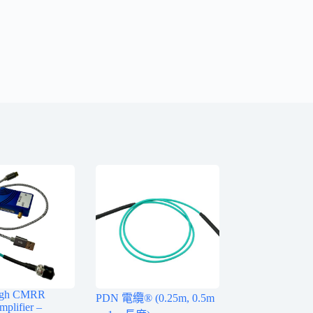
igh CMRR
PDN 電纜® (0.25m, 0.5m
mplifier –